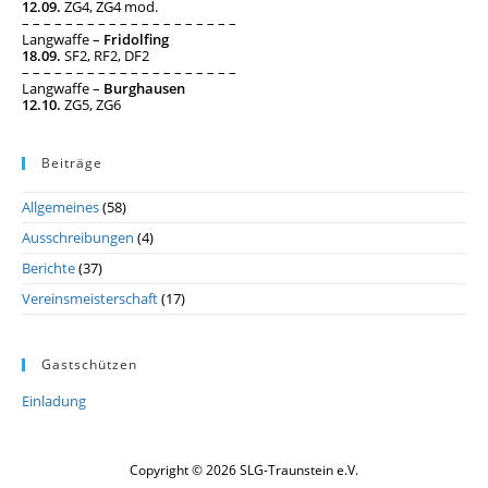
12.09.
ZG4, ZG4 mod.
– – – – – – – – – – – – – – – – – – – –
Langwaffe –
Fridolfing
18.09.
SF2, RF2, DF2
– – – – – – – – – – – – – – – – – – – –
Langwaffe –
Burghausen
12.10.
ZG5, ZG6
Beiträge
Allgemeines
(58)
Ausschreibungen
(4)
Berichte
(37)
Vereinsmeisterschaft
(17)
Gastschützen
Einladung
Copyright © 2026 SLG-Traunstein e.V.