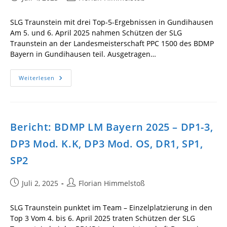
veröffentlicht:
Autor:
SLG Traunstein mit drei Top-5-Ergebnissen in Gundihausen
Am 5. und 6. April 2025 nahmen Schützen der SLG
Traunstein an der Landesmeisterschaft PPC 1500 des BDMP
Bayern in Gundihausen teil. Ausgetragen…
Bericht:
Weiterlesen
BDMP
LM
Bayern
2025
–
PPC
Bericht: BDMP LM Bayern 2025 – DP1-3,
1500
DP3 Mod. K.K, DP3 Mod. OS, DR1, SP1,
SP2
Beitrag
Beitrags-
Juli 2, 2025
Florian Himmelstoß
veröffentlicht:
Autor:
SLG Traunstein punktet im Team – Einzelplatzierung in den
Top 3 Vom 4. bis 6. April 2025 traten Schützen der SLG