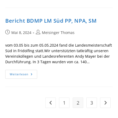
LM
Sportliche
Flinte
Bericht BDMP LM Süd PP, NPA, SM
Beitrag
Beitrags-
Mai 8, 2024
Meisinger Thomas
veröffentlicht:
Autor:
vom 03.05 bis zum 05.05.2024 fand die Landesmeisterschaft
Süd in Fridolfing statt.Wir unterstützten tatkräftig unseren
Vereinskollegen und Landesreferenten Andy Mayer bei der
Durchführung. In 3 Tagen wurden von ca. 140…
Bericht
Weiterlesen
BDMP
LM
Süd
PP,
NPA,
SM
1
2
3
Zur vorherigen Seite
Zur näc