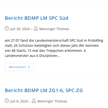
LM
Bayern
2025
LAR,
SAR,
Bericht BDMP LM SPC Süd
.30M1
&
DKS
Beitrag
Beitrags-
Juli 30, 2024
Meisinger Thomas
veröffentlicht:
Autor:
am 27.07 fand die Landesmeisterschaft SPC Süd in Fridolfing
statt, 26 Schützen beteiligten sich dieses Jahr.Wir konnten
von 48 Starts, 15 mal das Treppchen erklimmen. 6
Landesmeister aus 6 Disziplinen…
Bericht
Weiterlesen
BDMP
LM
SPC
Süd
Bericht BDMP LM ZG1-6, SPC-ZG
Beitrag
Beitrags-
Juli 8, 2024
Meisinger Thomas
veröffentlicht:
Autor: