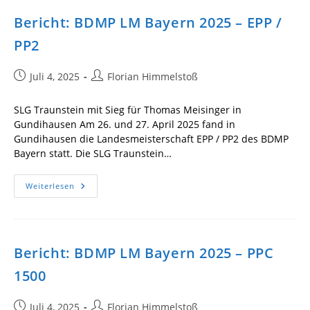
2025
–
Bericht: BDMP LM Bayern 2025 – EPP /
PP1-
3-
PP2
4
/
NPA-
B-
Beitrag
Beitrags-
Juli 4, 2025
Florian Himmelstoß
C-
veröffentlicht:
Autor:
D
/
SLG Traunstein mit Sieg für Thomas Meisinger in
SM
Und
Gundihausen Am 26. und 27. April 2025 fand in
Optical
Gundihausen die Landesmeisterschaft EPP / PP2 des BDMP
Sights
Bayern statt. Die SLG Traunstein…
Bericht:
Weiterlesen
BDMP
LM
Bayern
2025
–
EPP
Bericht: BDMP LM Bayern 2025 – PPC
/
PP2
1500
Beitrag
Beitrags-
Juli 4, 2025
Florian Himmelstoß