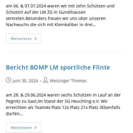
am 06. & 07.07.2024 waren wir mit zehn Schützen und
Schützin auf der LM ZG in Gundihausen
vertreten.Besonders freuen wir uns über unseren
Nachwuchs die sich mit Kleinkaliber in drei…
Bericht
Weiterlesen
BDMP
LM
ZG1-
6,
SPC-
ZG
Bericht BDMP LM sportliche Flinte
Beitrag
Beitrags-
Juni 30, 2024
Meisinger Thomas
veröffentlicht:
Autor:
am 28. & 29.06.2024 waren sechs Schützen in Lauf an der
Pegnitz zu Gast.Im Stand der SG Heuchling e.V. Wir
erreichten als Team4x Platz 12x Platz 21x Platz 3Ebenfalls
dürfen…
Bericht
Weiterlesen
BDMP