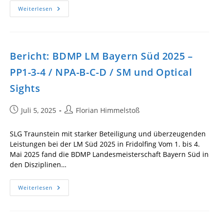
Bericht:
Weiterlesen
BDMP
LM
Bayern
2025
–
ZG2,
Bericht: BDMP LM Bayern Süd 2025 –
ZG3
PP1-3-4 / NPA-B-C-D / SM und Optical
Sights
Beitrag
Beitrags-
Juli 5, 2025
Florian Himmelstoß
veröffentlicht:
Autor:
SLG Traunstein mit starker Beteiligung und überzeugenden
Leistungen bei der LM Süd 2025 in Fridolfing Vom 1. bis 4.
Mai 2025 fand die BDMP Landesmeisterschaft Bayern Süd in
den Disziplinen…
Bericht:
Weiterlesen
BDMP
LM
Bayern
Süd