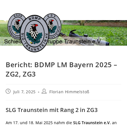
Zum
Inhalt
springen
Bericht: BDMP LM Bayern 2025 –
ZG2, ZG3
Beitrag
Beitrags-
Juli 7, 2025
Florian Himmelstoß
veröffentlicht:
Autor:
SLG Traunstein mit Rang 2 in ZG3
Am 17. und 18. Mai 2025 nahm die
SLG Traunstein e.V.
an