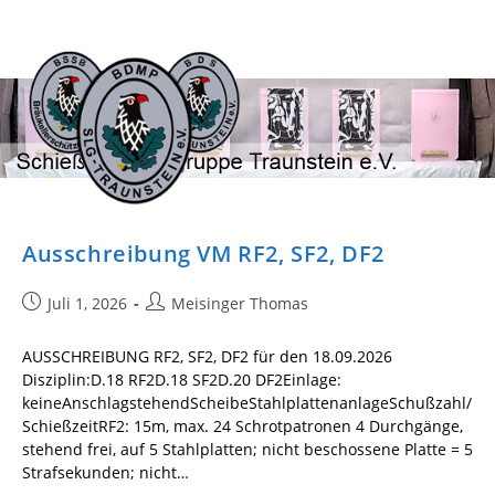
Zum
Inhalt
springen
Ausschreibung VM RF2, SF2, DF2
Beitrag
Beitrags-
Juli 1, 2026
Meisinger Thomas
veröffentlicht:
Autor:
AUSSCHREIBUNG RF2, SF2, DF2 für den 18.09.2026
Disziplin:D.18 RF2D.18 SF2D.20 DF2Einlage:
keineAnschlagstehendScheibeStahlplattenanlageSchußzahl/
SchießzeitRF2: 15m, max. 24 Schrotpatronen 4 Durchgänge,
stehend frei, auf 5 Stahlplatten; nicht beschossene Platte = 5
Strafsekunden; nicht…