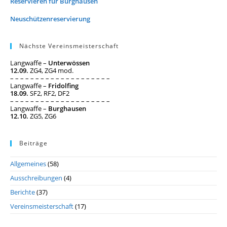
Reservieren für Burghausen
Neuschützenreservierung
Nächste Vereinsmeisterschaft
Langwaffe –
Unterwössen
12.09.
ZG4, ZG4 mod.
– – – – – – – – – – – – – – – – – – – –
Langwaffe –
Fridolfing
18.09.
SF2, RF2, DF2
– – – – – – – – – – – – – – – – – – – –
Langwaffe –
Burghausen
12.10.
ZG5, ZG6
Beiträge
Allgemeines
(58)
Ausschreibungen
(4)
Berichte
(37)
Vereinsmeisterschaft
(17)