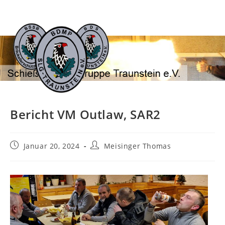
Zum
Inhalt
springen
Bericht VM Outlaw, SAR2
Beitrag
Beitrags-
Januar 20, 2024
Meisinger Thomas
veröffentlicht:
Autor: