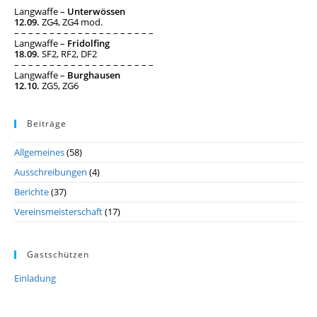
Langwaffe –
Unterwössen
12.09.
ZG4, ZG4 mod.
– – – – – – – – – – – – – – – – – – – –
Langwaffe –
Fridolfing
18.09.
SF2, RF2, DF2
– – – – – – – – – – – – – – – – – – – –
Langwaffe –
Burghausen
12.10.
ZG5, ZG6
Beiträge
Allgemeines
(58)
Ausschreibungen
(4)
Berichte
(37)
Vereinsmeisterschaft
(17)
Gastschützen
Einladung