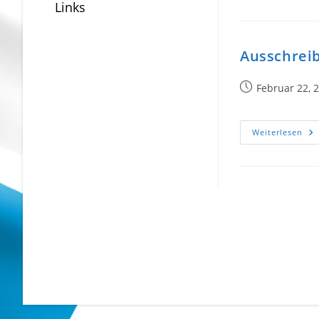
Links
10
Ausschrei
Beitrag
Februar 22, 
veröffentlicht:
Au
Weiterlesen
OÖ
Me
ZG