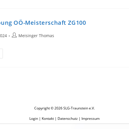
0a/100b
bung OÖ-Meisterschaft ZG100
Beitrags-
2024
Meisinger Thomas
Autor:
sschreibung
-
isterschaft
100
Copyright © 2026 SLG-Traunstein e.V.
Login
|
Kontakt
|
Datenschutz
|
Impressum