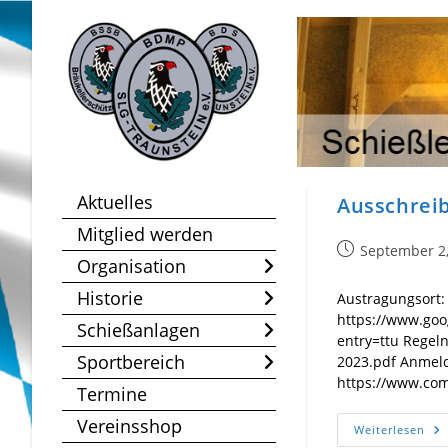
Zum
Inhalt
springen
Aktuelles
Ausschrei
Mitglied werden
Beitrag
September 2
Organisation
veröffentlicht:
Historie
Austragungsort:
https://www.go
Schießanlagen
entry=ttu Regeln
Sportbereich
2023.pdf Anmeld
https://www.co
Termine
Vereinsshop
Au
Weiterlesen
Zi