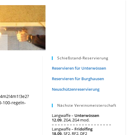
Schießstand-Reservierung
Reservieren für Unterwössen
Reservieren für Burghausen
Neuschützenreservierung
!4m2!4m1!3e2?
0-100-regeln-
Nächste Vereinsmeisterschaft
Langwaffe –
Unterwössen
12.09.
ZG4, ZG4 mod.
– – – – – – – – – – – – – – – – – – – –
Langwaffe –
Fridolfing
18.09.
SF2, RF2, DF2