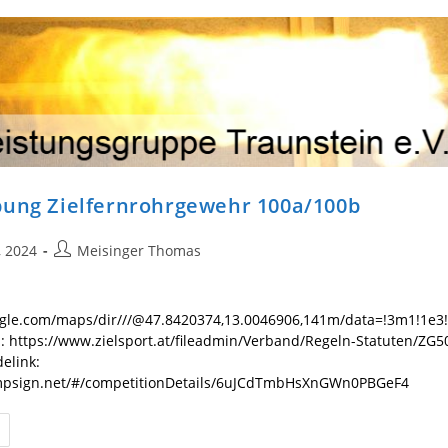
bung Zielfernrohrgewehr 100a/100b
Beitrags-
, 2024
Meisinger Thomas
Autor:
ogle.com/maps/dir///@47.8420374,13.0046906,141m/data=!3m1!1e3
: https://www.zielsport.at/fileadmin/Verband/Regeln-Statuten/ZG5
elink:
mpsign.net/#/competitionDetails/6uJCdTmbHsXnGWn0PBGeF4
sschreibung
elfernrohrgewehr