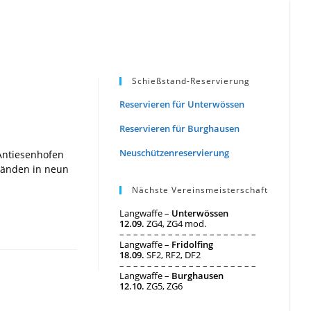
Schießstand-Reservierung
Reservieren für Unterwössen
Reservieren für Burghausen
Neuschützenreservierung
Antiesenhofen
Ständen in neun
Nächste Vereinsmeisterschaft
Langwaffe –
Unterwössen
12.09.
ZG4, ZG4 mod.
– – – – – – – – – – – – – – – – – – – –
Langwaffe –
Fridolfing
18.09.
SF2, RF2, DF2
– – – – – – – – – – – – – – – – – – – –
Langwaffe –
Burghausen
12.10.
ZG5, ZG6