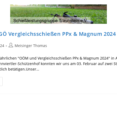
SGÖ Vergleichsschießen PPx & Magnum 2024
Beitrags-
024
Meisinger Thomas
Autor:
jährlichen "OÖM und Vergleichsschießen PPx & Magnum 2024" in 
Innviertler-Schützenhof konnten wir uns am 03. Februar auf zwei 
tlich betätigen.Unser…
icht
GÖ
rgleichsschießen
x
gnum
24