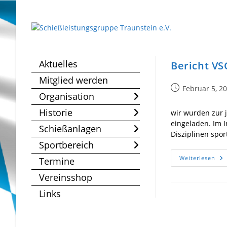
Zum
Inhalt
springen
Aktuelles
Bericht V
Mitglied werden
Beitrag
Februar 5, 2
Organisation
veröffentlicht:
Historie
wir wurden zur 
eingeladen. Im 
Schießanlagen
Disziplinen spor
Sportbereich
Ber
Weiterlesen
Termine
VS
Ve
Vereinsshop
PP
&
Links
Ma
20