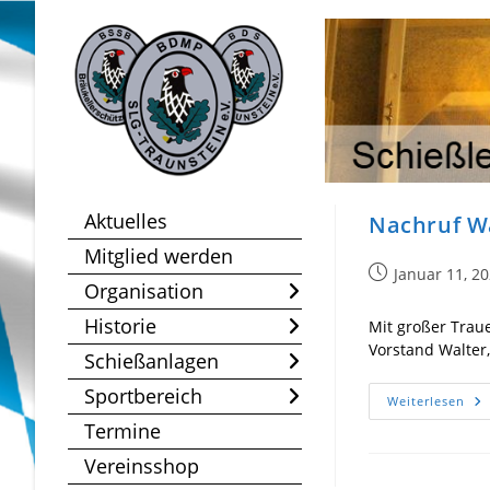
Zum
Inhalt
springen
Aktuelles
Nachruf W
Mitglied werden
Beitrag
Januar 11, 2
Organisation
veröffentlicht:
Historie
Mit großer Trau
Vorstand Walter,
Schießanlagen
Sportbereich
Na
Weiterlesen
Wa
Termine
Vereinsshop