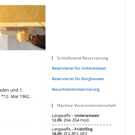
Schießstand-Reservierung
Reservieren für Unterwössen
Reservieren für Burghausen
Neuschützenreservierung
aden und 1.
x *12. Mai 1962…
Nächste Vereinsmeisterschaft
Langwaffe –
Unterwössen
12.09.
ZG4, ZG4 mod.
– – – – – – – – – – – – – – – – – – – –
Langwaffe –
Fridolfing
18.09.
SF2, RF2, DF2