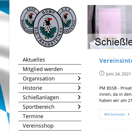
Zum
Inhalt
springen
Aktuelles
Vereinsint
Mitglied werden
Beitrag
Juni 24, 2021
Organisation
veröffentlicht:
Historie
PM BSSB - Privat
innen, da in de
Schießanlagen
haben wir am 21
Sportbereich
Ver
Weiterlesen
Termine
LM
D
Vereinsshop