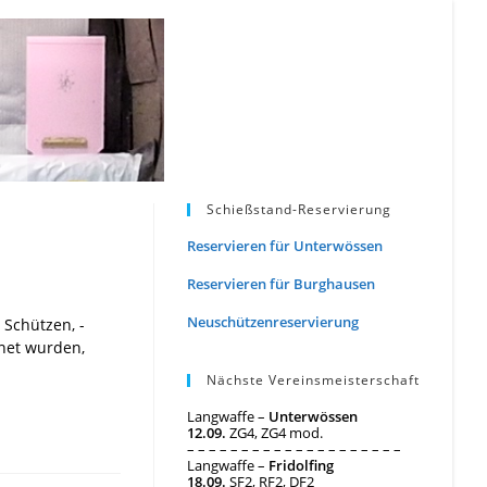
Schießstand-Reservierung
Reservieren für Unterwössen
Reservieren für Burghausen
Neuschützenreservierung
 Schützen, -
net wurden,
Nächste Vereinsmeisterschaft
Langwaffe –
Unterwössen
12.09.
ZG4, ZG4 mod.
– – – – – – – – – – – – – – – – – – – –
Langwaffe –
Fridolfing
18.09.
SF2, RF2, DF2