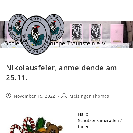
Zum
Inhalt
springen
Nikolausfeier, anmeldende am
25.11.
Beitrag
Beitrags-
November 19, 2022
Meisinger Thomas
veröffentlicht:
Autor:
Hallo
Schützenkameraden /-
innen,